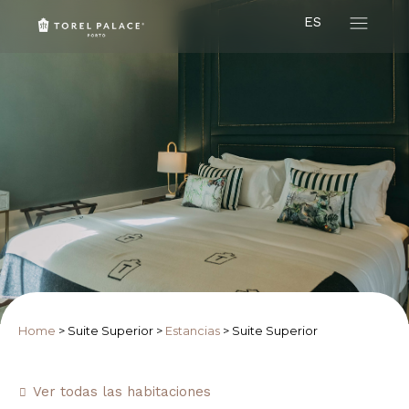
ES
Home
>
Suite Superior
>
Estancias
>
Suite Superior
Ver todas las habitaciones