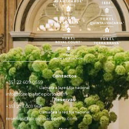
Contactos
+351 22 609 0559
Llamada a la red fija nacional
info@torelpalaceporto.com
Reservas
+351 226 001 966
Llamada a la red fija nacional
reservas@torelpalaceporto.com