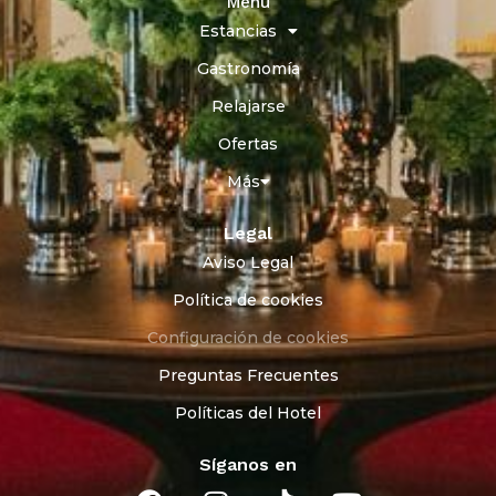
Menu
Estancias
Gastronomía
Relajarse
Ofertas
Más
Legal
Aviso Legal
Política de cookies
Configuración de cookies
Preguntas Frecuentes
Políticas del Hotel
Síganos en