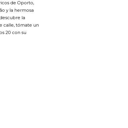
ricos de Oporto,
oão y la hermosa
 descubre la
te calle, tómate un
ños 20 con su