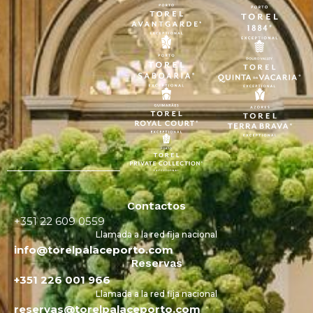
Contactos
+351 22 609 0559
Llamada a la red fija nacional
info@torelpalaceporto.com
Reservas
+351 226 001 966
Llamada a la red fija nacional
reservas@torelpalaceporto.com