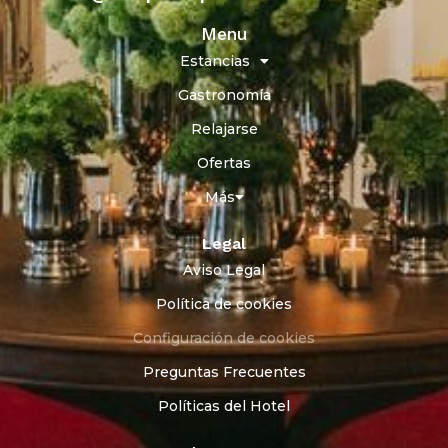
Menu
Estancias
Gastronomía
Relajarse
Ofertas
Más
Legal
Aviso Legal
Política de cookies
Configuración de cookies
Preguntas Frecuentes
Políticas del Hotel