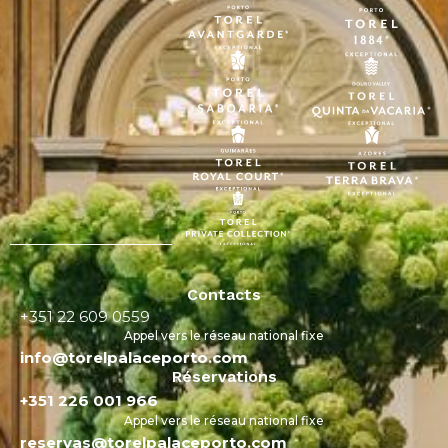
Contacts
+351 22 609 0559
Appel vers le réseau national fixe
info@torelpalaceporto.com
Réservations
+351 226 001 966
Appel vers le réseau national fixe
reservas@torelpalaceporto.com