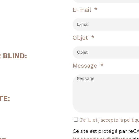
E-mail
Objet
R
BLIND
:
Message
TE:
J'ai lu et j'accepte la
politiq
Ce site est protégé par re