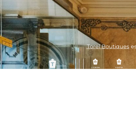
Torel Boutiques
es
Contacts
+351 22 609 0559
Appel vers le réseau national fixe
info@torelpalaceporto.com