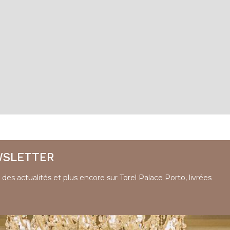
WSLETTER
 des actualités et plus encore sur Torel Palace Porto, livrées