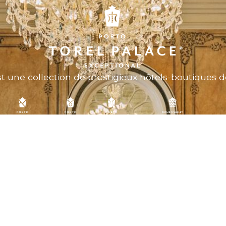
t une collection de prestigieux hôtels-boutiques d
Menu
Legal
Mentions légales
Séjourner
Politique des cookies
Gastronomie