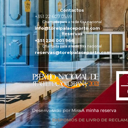
Contactos
+351 22 609 0559
Chamada para a rede fixa nacional
info@torelpalaceporto.com
Reservas
+351 226 001 966
Chamada para a rede fixa nacional
reservas@torelpalaceporto.com
A minha reserva
Desenvolvido por
Mirai
DISPOMOS DE LIVRO DE RECLAM