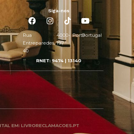
Siga-nos
Rua
4000-
Porto
Portugal
Entreparedes,
197
40
RNET: 9474 | 13140
ITAL EM: LIVRORECLAMACOES.PT