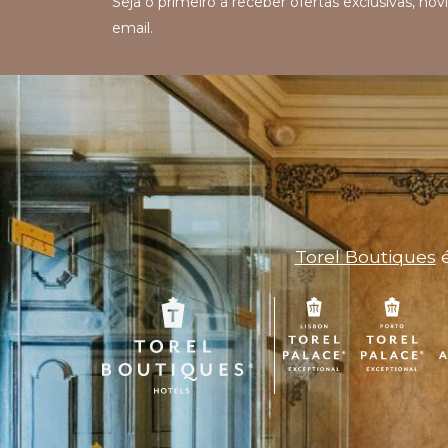
Seja o primeiro a receber ofertas exclusivas, n
email.
Torel Boutiques
é