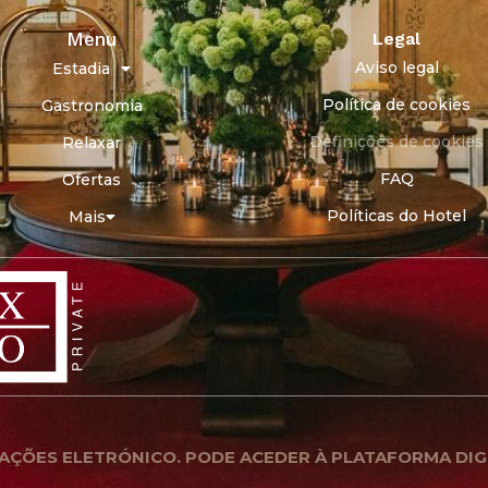
Menu
Legal
Aviso legal
Estadia
Política de cookies
Gastronomia
Definições de cookies
Relaxar
FAQ
Ofertas
Políticas do Hotel
Mais
AÇÕES ELETRÓNICO. PODE ACEDER À PLATAFORMA DIG