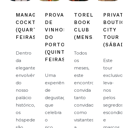
MANAGER'S
PROVA
TOREL
PRIVATE
COCKTAIL
DE
BOOK
BOUTIQ
(QUARTAS-
VINHOS
CLUB
CITY
FEIRAS)
DO
(MENSAL)
TOUR
PORTO
(SÁBADO
(QUINTAS-
Dentro
Todos
FEIRAS)
da
os
Este
elegante
meses,
tour
envolvência
Uma
este
exclusivo
do
experiência
encontro
leva-
nosso
de
convida
nos
palácio
degustação
tanto
pelos
histórico,
que
convidados
segredos
os
celebra
como
escondidos
hóspedes
o
visitantes
e
são
rico
a
marcos