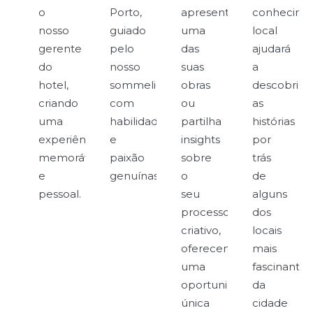
o
Porto,
apresenta
conhecime
nosso
guiado
uma
local
gerente
pelo
das
ajudará
do
nosso
suas
a
hotel,
sommelier
obras
descobrir
criando
com
ou
as
uma
habilidade
partilha
histórias
experiência
e
insights
por
memorável
paixão
sobre
trás
e
genuínas.
o
de
pessoal.
seu
alguns
processo
dos
criativo,
locais
oferecendo
mais
uma
fascinantes
oportunidade
da
única
cidade