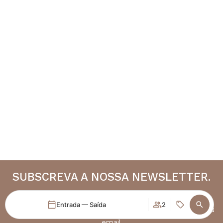
SUBSCREVA A NOSSA NEWSLETTER.
Seja o primeiro a receber ofertas exclusivas, novidades e
Entrada — Saída
2
muito mais sobre o Torel Palace Porto, diretamente no seu
email.