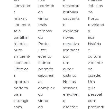
convidados
património
descobrir
icónicos
a
do
histórias
do
relaxar,
vinho
cativantes
Porto,
conectar-
mais
e
revelando
se e
famoso
explorar
a
partilhar
do
novas
rica
histórias
Porto.
narrativas,
história
num
Este
lideradas
e
ambiente
evento
por
cultura
acolhedor.
íntimo
um
vibrante
Oferece
permite
autor
da
a
saborear
distinto.
cidade.
oportunidade
as
Nestas
Um
perfeita
complexidades
sessões
guia
para
do
envolventes,
pessoal
interagir
vinho
o
com
com
do
escritor
profundo