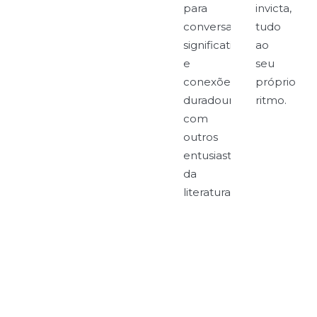
para
invicta,
conversas
tudo
significativas
ao
e
seu
conexões
próprio
duradouras
ritmo.
com
outros
entusiastas
da
literatura.