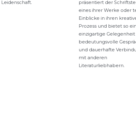
 Leidenschaft.
präsentiert der Schriftste
eines ihrer Werke oder te
Einblicke in ihren kreati
Prozess und bietet so ei
einzigartige Gelegenheit 
bedeutungsvolle Gespr
und dauerhafte Verbin
mit anderen
Literaturliebhabern.