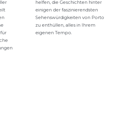
ller
helfen, die Geschichten hinter
ilt
einigen der faszinierendsten
ven
Sehenswürdigkeiten von Porto
ne
zu enthüllen, alles in Ihrem
für
eigenen Tempo.
äche
dungen