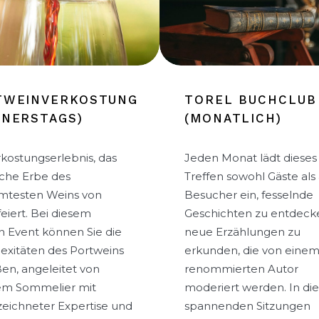
TWEINVERKOSTUNG
TOREL BUCHCLUB
NNERSTAGS)
(MONATLICH)
rkostungserlebnis, das
Jeden Monat lädt dieses
iche Erbe des
Treffen sowohl Gäste als
mtesten Weins von
Besucher ein, fesselnde
feiert. Bei diesem
Geschichten zu entdeck
n Event können Sie die
neue Erzählungen zu
xitäten des Portweins
erkunden, die von eine
en, angeleitet von
renommierten Autor
em Sommelier mit
moderiert werden. In di
eichneter Expertise und
spannenden Sitzungen