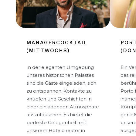
MANAGERCOCKTAIL
POR
(MITTWOCHS)
(DO
In der eleganten Umgebung
Ein Ve
unseres historischen Palastes
das re
sind die Gäste eingeladen, sich
berüh
zu entspannen, Kontakte zu
Porto 
knüpfen und Geschichten in
intime
einer einladenden Atmosphäre
Komple
auszutauschen. Es bietet die
genieß
perfekte Gelegenheit, mit
unser
unserem Hoteldirektor in
ausgez