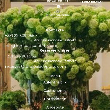
Kontakte
+351 22 609 0559
Anruf ins nationale Festnetz
info@torelpalaceporto.com
Reservierungen
+351 226 001 966
Anruf ins nationale Festnetz
reservas@torelpalaceporto.com
Menu
Aufenthalt
Gastronomie
Entspannen
Angebote