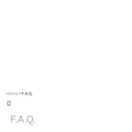
Home
>
F.A.Q.
F.A.Q.