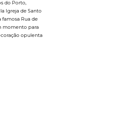
os do Porto,
a Igreja de Santo
 a famosa Rua de
 um momento para
decoração opulenta