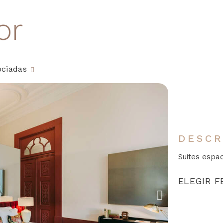
or
ociadas
DESCR
Suites espa
ELEGIR 