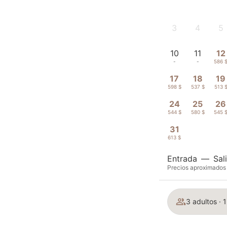
3
4
5
-
-
-
10
11
12
-
-
586 
17
18
19
598 $
537 $
513 
24
25
26
544 $
580 $
545 
31
613 $
Entrada
—
Sal
Precios aproximados 
3 adultos · 