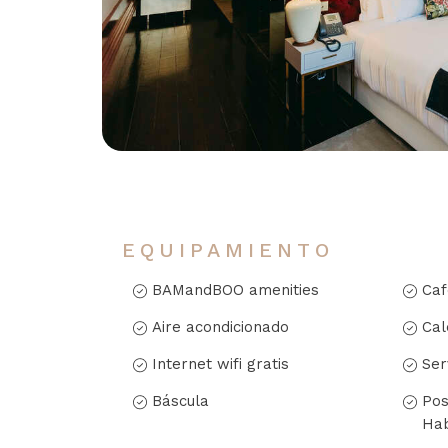
EQUIPAMIENTO
BAMandBOO amenities
Caf
Aire acondicionado
Cal
Internet wifi gratis
Ser
Báscula
Pos
Hab