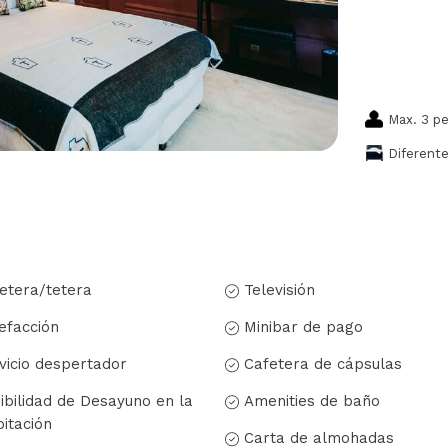
Max. 3 p
Diferent
etera/tetera
Televisión
efacción
Minibar de pago
vicio despertador
Cafetera de cápsulas
ibilidad de Desayuno en la
Amenities de baño
itación
Carta de almohadas