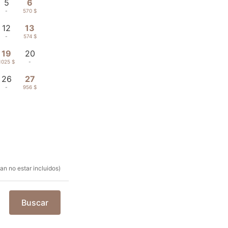
5
6
-
570 $
12
13
-
574 $
19
20
1025 $
-
26
27
-
956 $
n no estar incluidos)
Buscar