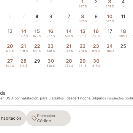
1
2
1
2
3
4
-
-
587 $
-
549 $
-
6
7
8
9
7
8
9
10
11
-
-
-
-
-
562 $
-
642 $
-
13
14
15
16
14
15
16
17
18
$
-
607 $
879 $
977 $
581 $
581 $
785 $
-
905 $
20
21
22
23
21
22
23
24
25
$
608 $
828 $
569 $
518 $
743 $
739 $
994 $
1106 $
-
27
28
29
30
28
29
30
$
534 $
814 $
-
649 $
783 $
781 $
616 $
ida
en USD, por habitación, para 3 adultos , desde 1 noche (Algunos impuestos podria
Promoción
1 habitación