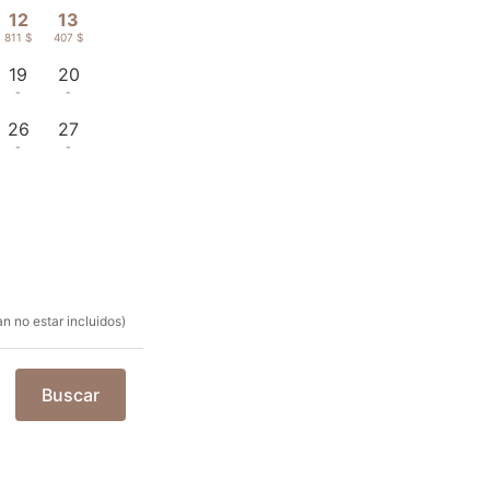
12
13
811 $
407 $
19
20
-
-
26
27
-
-
n no estar incluidos)
Buscar