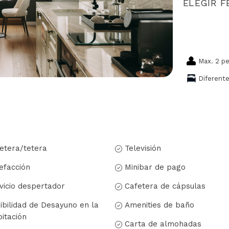
ELEGIR 
Max. 2 p
Diferent
etera/tetera
Televisión
efacción
Minibar de pago
vicio despertador
Cafetera de cápsulas
ibilidad de Desayuno en la
Amenities de baño
itación
Carta de almohadas