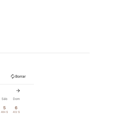
Borrar
Sáb
Dom
5
6
484 $
402 $