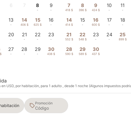
6
7
8
9
7
8
9
10
11
-
-
-
-
418 $
396 $
424 $
-
-
2
13
14
15
16
14
15
16
17
18
-
406 $
625 $
-
414 $
-
600 $
-
-
9
20
21
22
23
21
22
23
24
25
-
-
-
-
552 $
548 $
-
-
899 $
6
27
28
29
30
28
29
30
$
-
-
-
438 $
590 $
589 $
437 $
ida
en USD, por habitación, para 1 adulto , desde 1 noche (Algunos impuestos podria
Promoción
 habitación