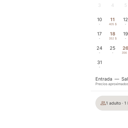
3
4
5
-
-
-
10
11
1
-
405 $
-
17
18
1
-
352 $
-
24
25
2
-
-
356 
31
-
Entrada
—
Sal
Precios aproximados 
1 adulto · 1