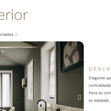
rior
ociadas
DESCR
Elegante ap
comodidades
Para su com
su equipaje.