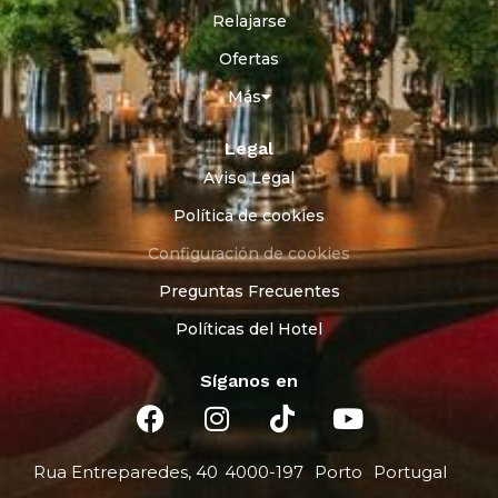
Relajarse
Ofertas
Más
Legal
Aviso Legal
Política de cookies
Configuración de cookies
Preguntas Frecuentes
Políticas del Hotel
Síganos en
Rua Entreparedes, 40
4000-197
Porto
Portugal