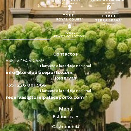
Contactos
+351 22 609 0559
Llamada a la red fija nacional
info@torelpalaceporto.com
Reservas
+351 226 001 966
Llamada a la red fija nacional
reservas@torelpalaceporto.com
Menu
Estancias
Gastronomía