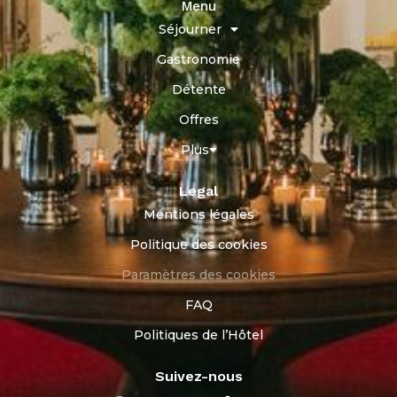
Menu
Séjourner
Gastronomie
Détente
Offres
Plus
Legal
Mentions légales
Politique des cookies
Paramètres des cookies
FAQ
Politiques de l’Hôtel
Suivez-nous