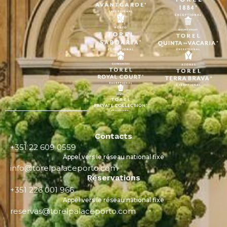
Contacts
+351 22 609 0559
Appel vers le réseau national fixe
info@torelpalaceporto.com
Réservations
+351 226 001 966
Appel vers le réseau national fixe
reservas@torelpalaceporto.com