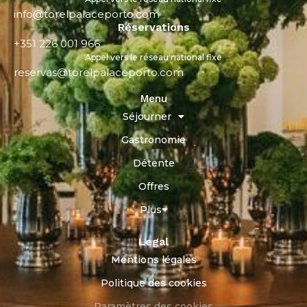
info@torelpalaceporto.com
Réservations
+351 226 001 966
Appel vers le réseau national fixe
reservas@torelpalaceporto.com
Menu
Séjourner
Gastronomie
Détente
Offres
Plus
Legal
Mentions légales
Politique des cookies
Paramètres des cookies