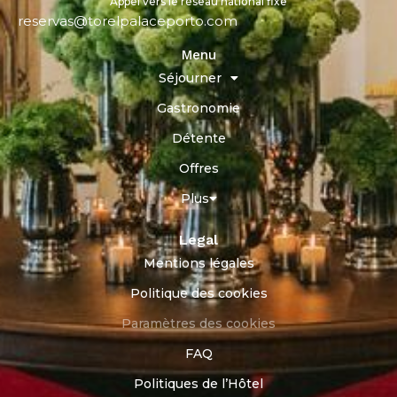
Appel vers le réseau national fixe
reservas@torelpalaceporto.com
Menu
Séjourner
Gastronomie
Détente
Offres
Plus
Legal
Mentions légales
Politique des cookies
Paramètres des cookies
FAQ
Politiques de l’Hôtel