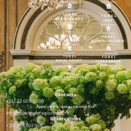
Contacts
+351 22 609 0559
Appel vers le réseau national fixe
info@torelpalaceporto.com
Réservations
+351 226 001 966