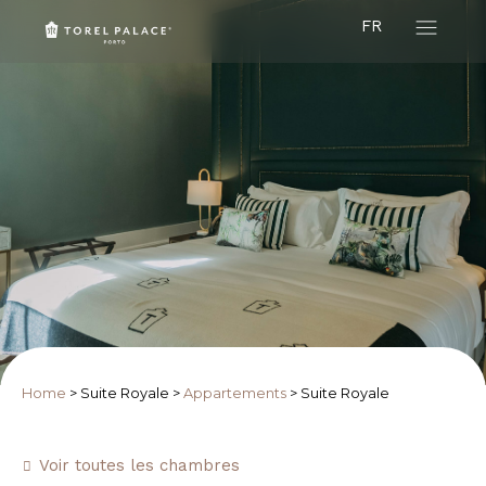
FR
Home
>
Suite Royale
>
Appartements
>
Suite Royale
Voir toutes les chambres