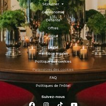
Séjourner
Gastronomie
Détente
Offres
Plus
Legal
Mentions légales
Politique des cookies
Paramètres des cookies
FAQ
Politiques de l’Hôtel
Suivez-nous