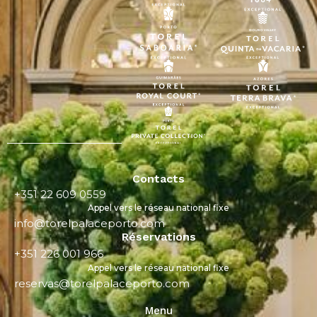
Contacts
+351 22 609 0559
Appel vers le réseau national fixe
info@torelpalaceporto.com
Réservations
+351 226 001 966
Appel vers le réseau national fixe
reservas@torelpalaceporto.com
Menu