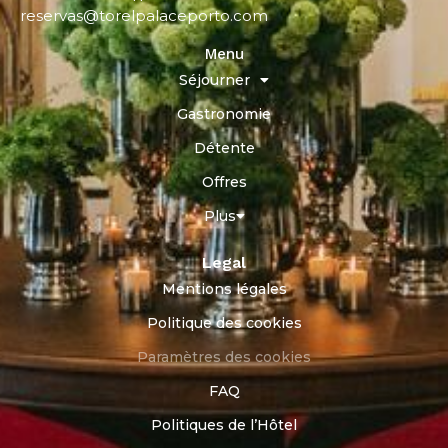
reservas@torelpalaceporto.com
Menu
Séjourner
Gastronomie
Détente
Offres
Plus
Legal
Mentions légales
Politique des cookies
Paramètres des cookies
FAQ
Politiques de l’Hôtel