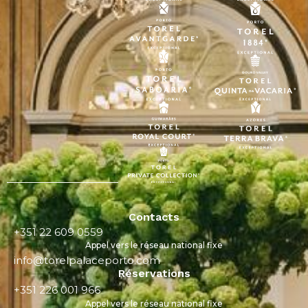
Contacts
+351 22 609 0559
Appel vers le réseau national fixe
info@torelpalaceporto.com
Réservations
+351 226 001 966
Appel vers le réseau national fixe