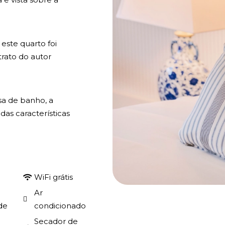
 este quarto foi
trato do autor
sa de banho, a
as características
WiFi grátis
Ar
de
condicionado
Secador de