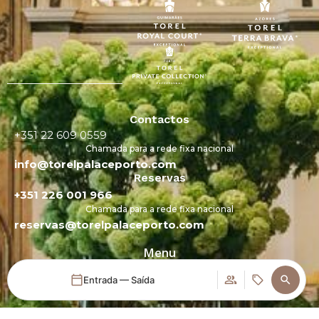
Contactos
+351 22 609 0559
Chamada para a rede fixa nacional
info@torelpalaceporto.com
Reservas
+351 226 001 966
Chamada para a rede fixa nacional
reservas@torelpalaceporto.com
Menu
Estadia
Entrada — Saída
Gastronomia