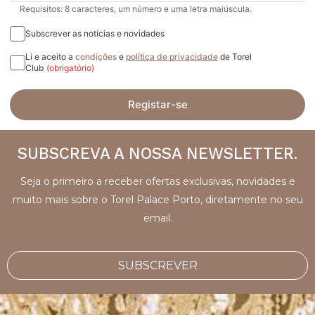
Requisitos: 8 caracteres, um número e uma letra maiúscula.
Subscrever as notícias e novidades
Li e aceito a
condições
e
política de privacidade
de Torel
Club
(obrigatório)
Registar-se
SUBSCREVA A NOSSA NEWSLETTER.
Seja o primeiro a receber ofertas exclusivas, novidades e
muito mais sobre o Torel Palace Porto, diretamente no seu
email.
SUBSCREVER