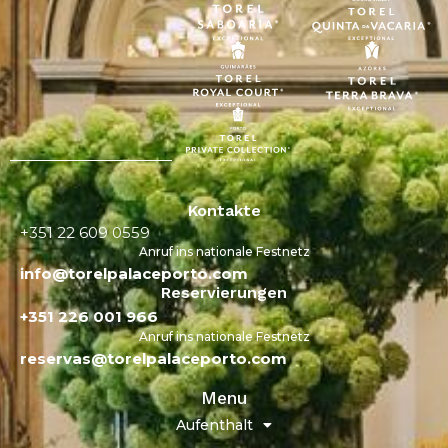
Kontakte
+351 22 609 0559
Anruf ins nationale Festnetz
info@torelpalaceporto.com
Reservierungen
+351 226 001 966
Anruf ins nationale Festnetz
reservas@torelpalaceporto.com
Menu
Aufenthalt