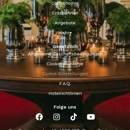
Gastronomie
Entspannen
Angebote
Mehr
Gesetzlich
Allgemeine Geschäftsbedingungen
Cookie-Richtlinie
Cookie-Einstellungen
F.A.Q.
Hotelrichtlinien
Folge uns