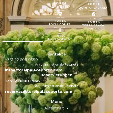
Kontakte
+351 22 609 0559
Anruf ins nationale Festnetz
info@torelpalaceporto.com
Reservierungen
+351 226 001 966
Anruf ins nationale Festnetz
reservas@torelpalaceporto.com
Menu
Aufenthalt