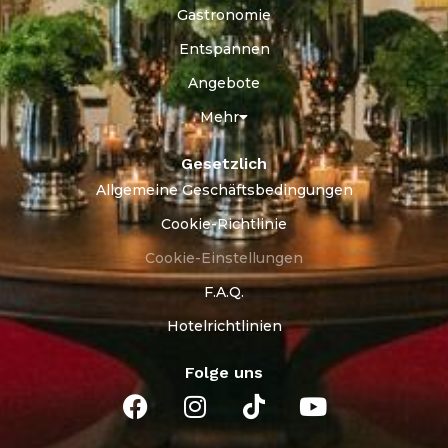
Gastronomie
Entspannen
Angebote
Mehr
Gesetzlich
Allgemeine Geschäftsbedingungen
Cookie-Richtlinie
Cookie-Einstellungen
F.A.Q.
Hotelrichtlinien
Folge uns