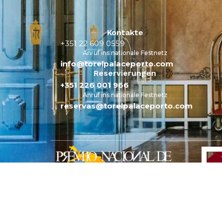
Kontakte
+351 22 609 0559
Anruf ins nationale Festnetz
info@torelpalaceporto.com
Reservierungen
+351 226 001 966
Anruf ins nationale Festnetz
reservas@torelpalaceporto.com
Meine Buchung
Entwickelt von
Mirai