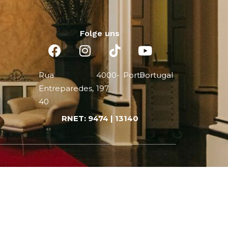
Folge uns
Rua
4000-
Porto
Portugal
Entreparedes,
197
40
RNET: 9474 | 13140