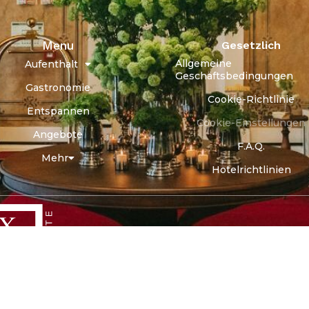
Menu
Gesetzlich
Allgemeine
Aufenthalt
Geschäftsbedingungen
Gastronomie
Cookie-Richtlinie
Entspannen
Cookie-Einstellungen
Angebote
F.A.Q.
Mehr
Hotelrichtlinien