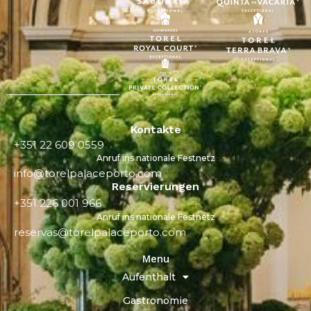
Kontakte
+351 22 609 0559
Anruf ins nationale Festnetz
info@torelpalaceporto.com
Reservierungen
+351 226 001 966
Anruf ins nationale Festnetz
reservas@torelpalaceporto.com
Menu
Aufenthalt
Gastronomie