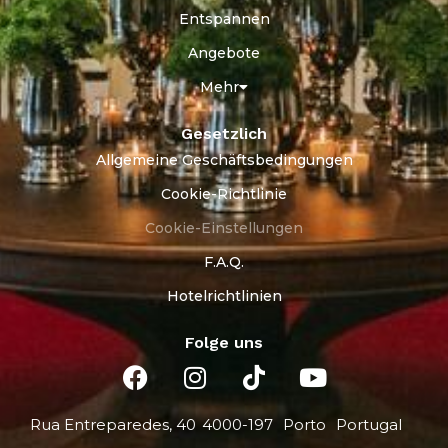
Entspannen
Angebote
Mehr
Gesetzlich
Allgemeine Geschäftsbedingungen
Cookie-Richtlinie
Cookie-Einstellungen
F.A.Q.
Hotelrichtlinien
Folge uns
Rua Entreparedes, 40
4000-197
Porto
Portugal