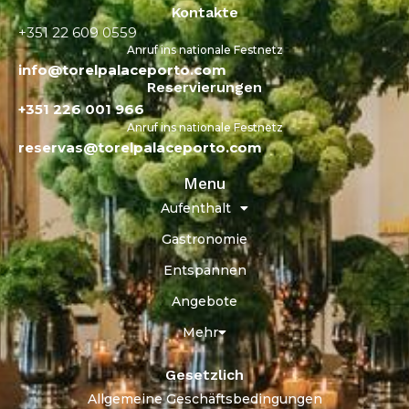
Kontakte
+351 22 609 0559
Anruf ins nationale Festnetz
info@torelpalaceporto.com
Reservierungen
+351 226 001 966
Anruf ins nationale Festnetz
reservas@torelpalaceporto.com
Menu
Aufenthalt
Gastronomie
Entspannen
Angebote
Mehr
Gesetzlich
Allgemeine Geschäftsbedingungen