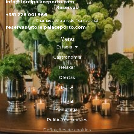
info@torelpalaceporto.com
Reservas
+351 226 001 966
Chamada para a rede fixa nacional
reservas@torelpalaceporto.com
Menu
Estadia
Gastronomia
Relaxar
Ofertas
Mais
Legal
Aviso legal
Política de cookies
Definições de cookies