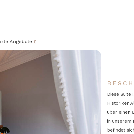
e
erte Angebote
BESCH
Diese Suite 
Historiker 
über einen B
in unserem 
befindet sic