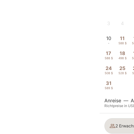
3
4
-
-
10
11
-
588 $
5
17
18
588 $
498 $
5
24
25
508 $
528 $
5
31
589 $
Anreise
—
A
Richtpreise in US
2 Erwach