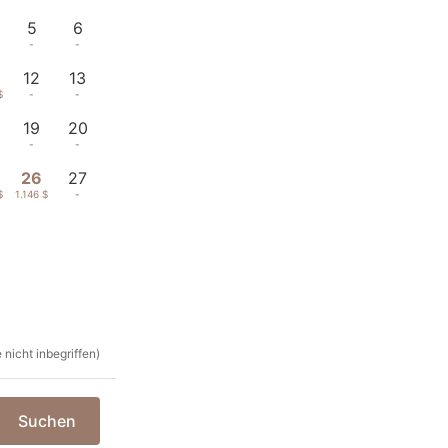
5
6
-
-
12
13
$
-
-
19
20
-
-
26
27
$
1.146 $
-
nicht inbegriffen)
Suchen