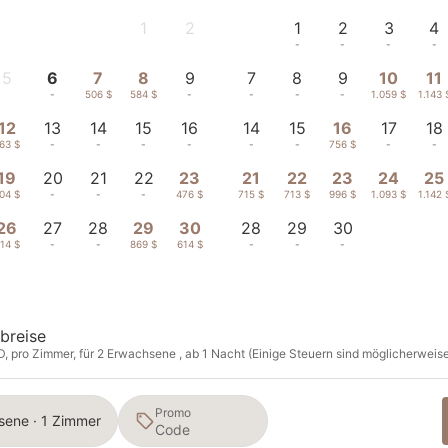
1
2
1
2
3
4
-
-
-
-
-
-
5
6
7
8
9
7
8
9
10
11
-
-
506 $
584 $
-
-
-
-
1.059 $
1.143 
12
13
14
15
16
14
15
16
17
18
63 $
-
-
-
-
-
-
756 $
-
-
19
20
21
22
23
21
22
23
24
25
04 $
-
-
-
476 $
715 $
713 $
996 $
1.093 $
1.142 
26
27
28
29
30
28
29
30
14 $
-
-
869 $
614 $
-
-
-
breise
D, pro Zimmer, für 2 Erwachsene , ab 1 Nacht (Einige Steuern sind möglicherweise 
Promo
sene · 1 Zimmer