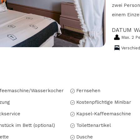
zwei Person
einem Einze
DATUM W
Max. 2 P
Verschie
feemaschine/Wasserkocher
Fernsehen
zung
Kostenpflichtige Minibar
kservice
Kapsel-Kaffeemaschine
hstück im Bett (optional)
Toilettenartikel
lette
Dusche