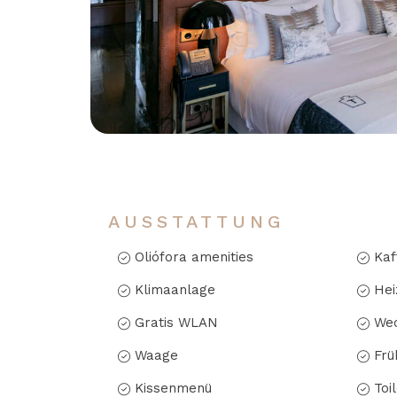
AUSSTATTUNG
Oliófora amenities
Kaf
Klimaanlage
Hei
Gratis WLAN
Wec
Waage
Frü
Kissenmenü
Toi