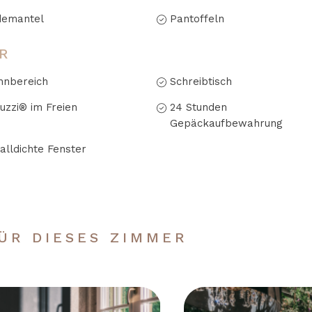
demantel
Pantoffeln
R
nbereich
Schreibtisch
uzzi® im Freien
24 Stunden
Gepäckaufbewahrung
alldichte Fenster
ÜR DIESES ZIMMER