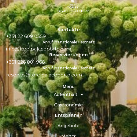
Kontakte
+351 22 609 0559
Anruf ins nationale Festnetz
info@torelpalaceporto.com
Reservierungen
+351 226 001 966
Anruf ins nationale Festnetz
reservas@torelpalaceporto.com
Menu
Aufenthalt
Gastronomie
Entspannen
Angebote
Mehr