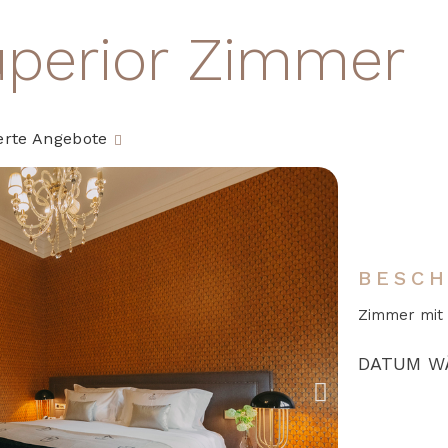
uperior Zimmer
erte Angebote
BESCH
Zimmer mit B
DATUM W