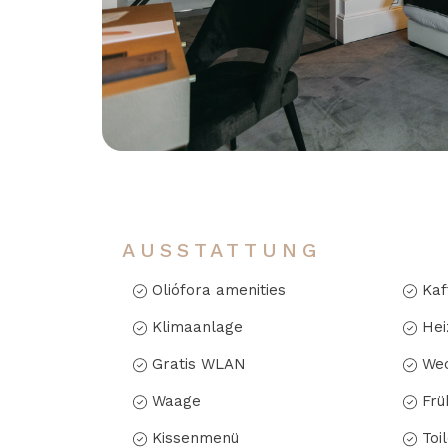
AUSSTATTUNG
Oliófora amenities
Kaf
Klimaanlage
Hei
Gratis WLAN
Wec
Waage
Frü
Kissenmenü
Toi