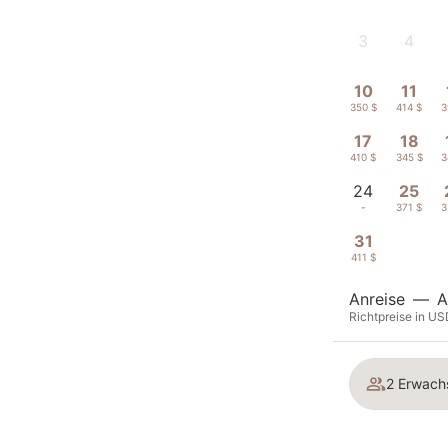
3
4
-
-
10
11
350 $
414 $
3
17
18
410 $
345 $
3
24
25
-
371 $
3
31
411 $
Anreise
—
A
Richtpreise in US
2 Erwach