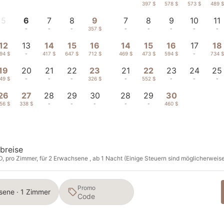
-
-
397 $
578 $
573 $
489 $
5
6
7
8
9
7
8
9
10
11
-
-
-
-
357 $
-
-
-
-
-
12
13
14
15
16
14
15
16
17
18
94 $
-
417 $
647 $
712 $
469 $
473 $
594 $
-
734 $
19
20
21
22
23
21
22
23
24
25
49 $
-
-
-
326 $
-
552 $
-
-
-
26
27
28
29
30
28
29
30
56 $
338 $
-
-
-
-
-
460 $
breise
D, pro Zimmer, für 2 Erwachsene , ab 1 Nacht (Einige Steuern sind möglicherweise 
Promo
sene · 1 Zimmer