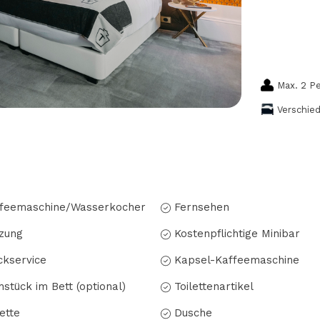
Max. 2 P
Verschie
feemaschine/Wasserkocher
Fernsehen
zung
Kostenpflichtige Minibar
kservice
Kapsel-Kaffeemaschine
hstück im Bett (optional)
Toilettenartikel
lette
Dusche