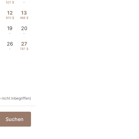
521 $
-
12
13
810 $
466 $
19
20
-
-
26
27
-
787 $
nicht inbegriffen)
Suchen