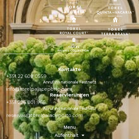
Kontakte
+351 22 609 0559
Anruf ins nationale Festnetz
info@torelpalaceporto.com
Reservierungen
+351 226 001 966
Anruf ins nationale Festnetz
reservas@torelpalaceporto.com
Menu
Aufenthalt