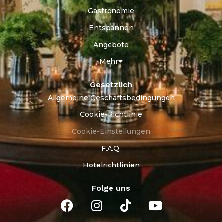
Gastronomie
Entspannen
Angebote
Mehr
Gesetzlich
Allgemeine Geschäftsbedingungen
Cookie-Richtlinie
Cookie-Einstellungen
F.A.Q.
Hotelrichtlinien
Folge uns