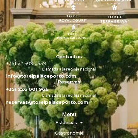
Contactos
+351 22 609 0559
Llamada a la red fija nacional
info@torelpalaceporto.com
Reservas
+351 226 001 966
Llamada a la red fija nacional
reservas@torelpalaceporto.com
Menu
Estancias
Gastronomía