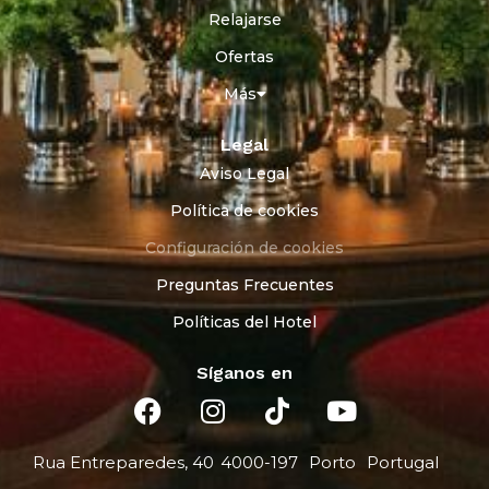
Relajarse
Ofertas
Más
Legal
Aviso Legal
Política de cookies
Configuración de cookies
Preguntas Frecuentes
Políticas del Hotel
Síganos en
Rua Entreparedes, 40
4000-197
Porto
Portugal