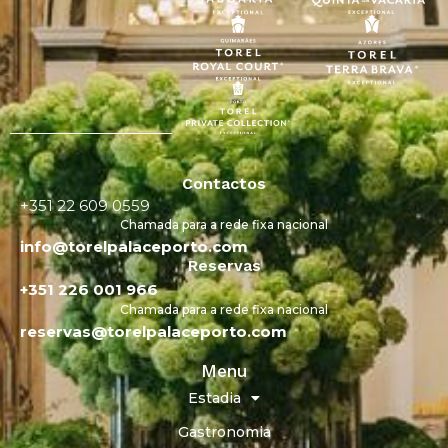
Contactos
+351 22 609 0559
Chamada para a rede fixa nacional
info@torelpalaceporto.com
Reservas
+351 226 001 966
Chamada para a rede fixa nacional
reservas@torelpalaceporto.com
Menu
Estadia
Gastronomia