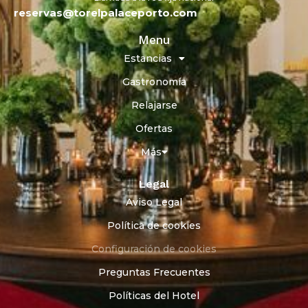
reservas@torelpalaceporto.com
Menu
Estancias
Gastronomía
Relajarse
Ofertas
Más
Legal
Aviso Legal
Política de cookies
Configuración de cookies
Preguntas Frecuentes
Políticas del Hotel