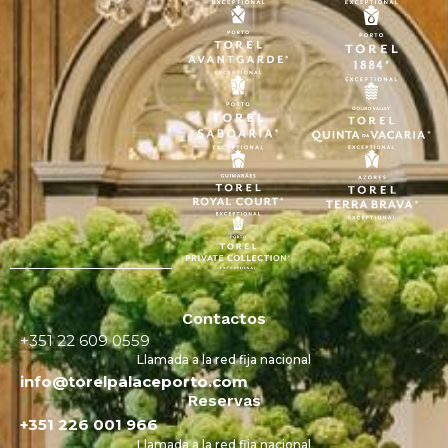
Contactos
+351 22 609 0559
Llamada a la red fija nacional
info@torelpalaceporto.com
Reservas
+351 226 001 966
Llamada a la red fija nacional