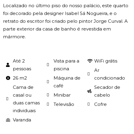
Localizado no último piso do nosso palácio, este quarto
foi decorado pela designer Isabel Sá Nogueira, e o
retrato do escritor foi criado pelo pintor Jorge Curval. A
parte exterior da casa de banho é revestida em
mármore.
Até 2
Vista para a
WiFi grátis
pessoas
piscina
Ar
26 m2
Máquina de
condicionado
café
Cama de
Secador de
casal ou
Minibar
cabelo
duas camas
Televisão
Cofre
individuais
Varanda