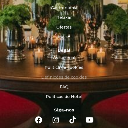
Gastronomia
Relaxar
Ofertas
Mais
Legal
Aviso legal
Política de cookies
Definições de cookies
FAQ
Políticas do Hotel
Siga-nos