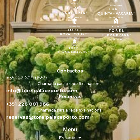
Contactos
+351 22 609 0559
Chamada para a rede fixa nacional
info@torelpalaceporto.com
Reservas
+351 226 001 966
Chamada para a rede fixa nacional
reservas@torelpalaceporto.com
Menu
Estadia