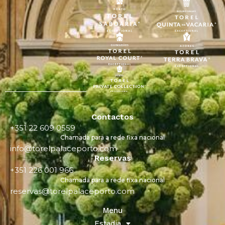
Contactos
+351 22 609 0559
Chamada para a rede fixa nacional
info@torelpalaceporto.com
Reservas
+351 226 001 966
Chamada para a rede fixa nacional
reservas@torelpalaceporto.com
Menu
Estadia