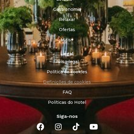
Gastronomia
Relaxar
Ofertas
Mais
Legal
Aviso legal
Política de cookies
Definições de cookies
FAQ
Políticas do Hotel
Siga-nos