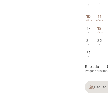
3
4
-
-
10
11
349 $
404 $
17
18
-
344 $
24
25
-
-
31
-
Entrada
—
Preços aproximad
1 adulto 