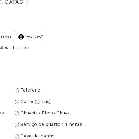
R DATAS
2
essoas
29-37m
ões diferentes
Telefone
Cofre (grátis)
as
Chuveiro Efeito Chuva
Serviço de quarto 24 horas
Casa de banho