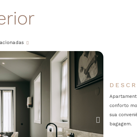
rior
lacionadas
DESCR
Apartamento
conforto mo
sua conveni
bagagem.