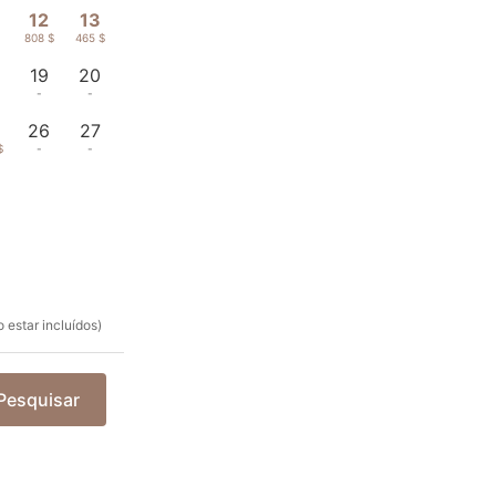
12
13
808 $
465 $
19
20
-
-
26
27
$
-
-
 estar incluídos)
Pesquisar