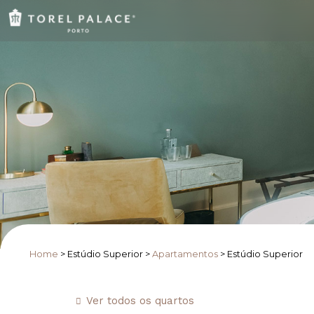
Home
>
Estúdio Superior
>
Apartamentos
>
Estúdio Superior
Ver todos os quartos