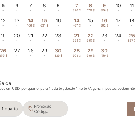
5
6
7
8
9
7
8
9
10
11
-
-
-
-
-
520 $
478 $
506 $
-
-
12
13
14
15
16
14
15
16
17
18
-
-
406 $
631 $
-
467 $
-
592 $
-
-
19
20
21
22
23
21
22
23
24
25
-
-
-
-
-
553 $
550 $
-
-
897 
26
27
28
29
30
28
29
30
355 $
-
-
-
436 $
603 $
599 $
459 $
Saída
os em USD, por quarto, para 1 adulto , desde 1 noite (Alguns impostos podem não
Promoção
· 1 quarto