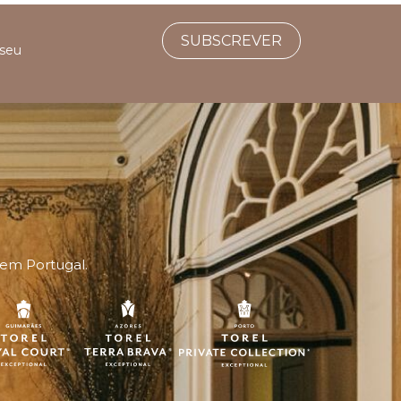
SUBSCREVER
 seu
 em Portugal.