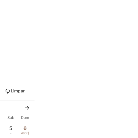
Limpar
x
Sáb
Dom
5
6
-
480 $