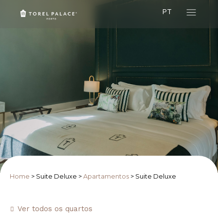
PT
Home
>
Suite Deluxe
>
Apartamentos
>
Suite Deluxe
Ver todos os quartos