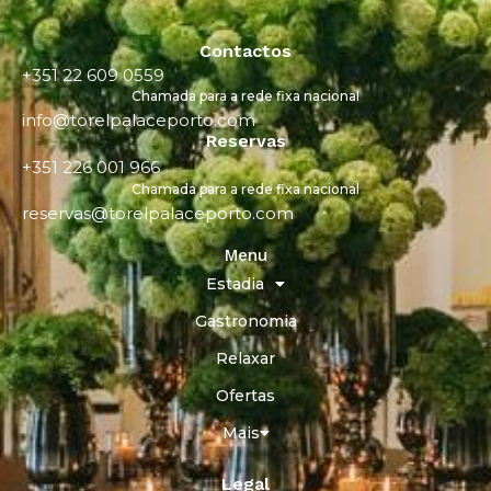
Contactos
+351 22 609 0559
Chamada para a rede fixa nacional
info@torelpalaceporto.com
Reservas
+351 226 001 966
Chamada para a rede fixa nacional
reservas@torelpalaceporto.com
Menu
Estadia
Gastronomia
Relaxar
Ofertas
Mais
Legal