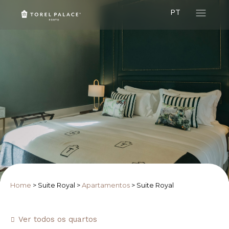
PT
Home
>
Suite Royal
>
Apartamentos
>
Suite Royal
Ver todos os quartos