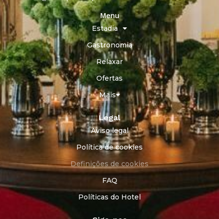
Menu
Estadia
Gastronomia
Relaxar
Ofertas
Mais
Legal
Aviso legal
Política de cookies
Definições de cookies
FAQ
Políticas do Hotel