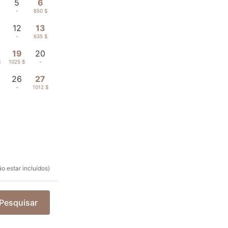
5
6
-
650 $
12
13
-
635 $
19
20
$
1025 $
-
26
27
-
1012 $
o estar incluídos)
Pesquisar