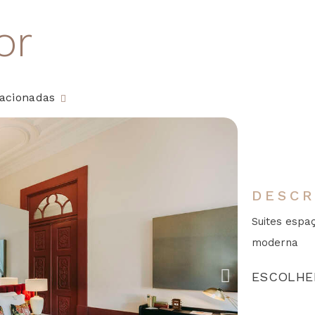
or
lacionadas
DESCR
Suites espa
moderna
ESCOLHE