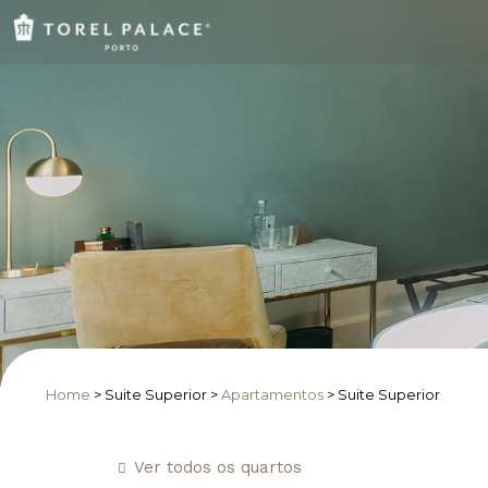
Home
>
Suite Superior
>
Apartamentos
>
Suite Superior
Ver todos os quartos