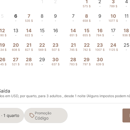
1
2
1
2
3
4
-
-
575 $
-
789 $
-
5
6
7
8
9
7
8
9
10
11
-
-
535 $
-
-
-
658 $
-
1077 $
-
12
13
14
15
16
14
15
16
17
18
590 $
-
622 $
-
-
651 $
655 $
784 $
-
936 
19
20
21
22
23
21
22
23
24
25
534 $
608 $
827 $
569 $
507 $
745 $
742 $
1007 $
1125 $
-
26
27
28
29
30
28
29
30
545 $
521 $
813 $
-
637 $
783 $
797 $
639 $
Saída
s em USD, por quarto, para 3 adultos , desde 1 noite (Alguns impostos podem nã
Promoção
 · 1 quarto