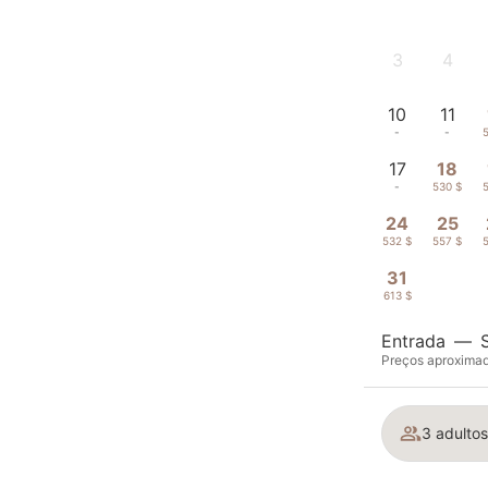
3
4
-
-
10
11
-
-
17
18
-
530 $
24
25
532 $
557 $
31
613 $
Entrada
—
Preços aproximado
3 adultos