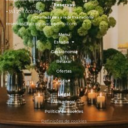
Reservas
+351 226 001 966
Chamada para a rede fixa nacional
reservas@torelpalaceporto.com
Menu
Estadia
Gastronomia
Relaxar
Ofertas
Mais
Legal
Aviso legal
Política de cookies
Definições de cookies