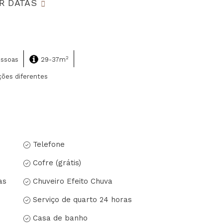
R DATAS
2
essoas
29-37m
ões diferentes
Telefone
Cofre (grátis)
as
Chuveiro Efeito Chuva
Serviço de quarto 24 horas
Casa de banho