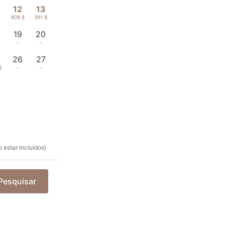
12
13
808 $
391 $
19
20
-
-
26
27
$
-
-
 estar incluídos)
Pesquisar