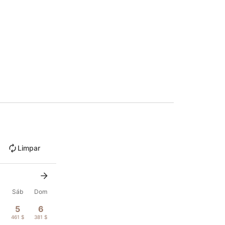
Limpar
x
Sáb
Dom
5
6
461 $
381 $