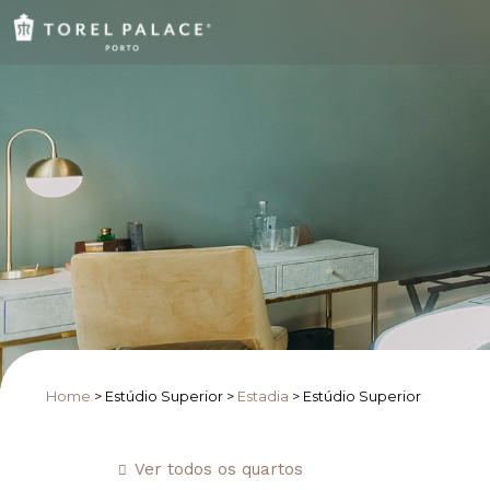
Home
>
Estúdio Superior
>
Estadia
>
Estúdio Superior
Ver todos os quartos