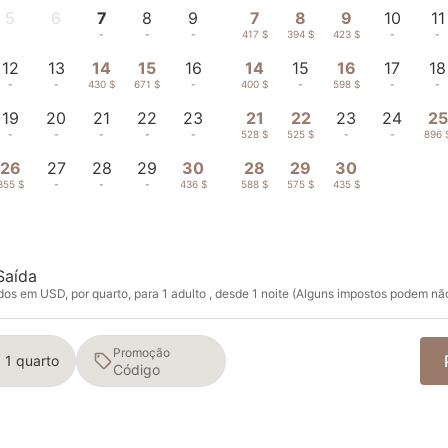
5
6
7
8
9
7
8
9
10
11
-
-
-
-
-
417 $
394 $
423 $
-
-
12
13
14
15
16
14
15
16
17
18
-
-
430 $
671 $
-
400 $
-
598 $
-
-
19
20
21
22
23
21
22
23
24
25
-
-
-
-
-
528 $
525 $
-
-
896 
26
27
28
29
30
28
29
30
355 $
-
-
-
436 $
588 $
575 $
435 $
Saída
os em USD, por quarto, para 1 adulto , desde 1 noite (Alguns impostos podem não
Promoção
· 1 quarto