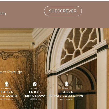
SUBSCREVER
 seu
 em Portugal.