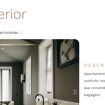
rior
lacionadas
DESCR
Apartamento
conforto mo
sua conveni
bagagem.