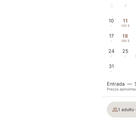
3
4
-
-
10
11
-
430 $
17
18
-
366 $
24
25
-
-
31
-
Entrada
—
Preços aproximad
1 adulto 